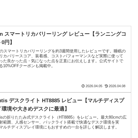
ssin スマートリカバリーリング レビュー【ランニングコ
ト0円】
sinのスマートリカバリーリングを約3週間使用したレビューです。睡眠の
リカバリースコア、装着感、コストパフォーマンスなど実際に使って
った良かった点・気になった点を正直にお伝えします。公式サイトで
る10%OFFクーポンも掲載中。
2026.04.05
2026.04.08
ntis デスクライト HT8885 レビュー【マルチディスプ
イ環境や大きめデスクに最適】
ntisの折りたたみ式デスクライト（HT8885）をレビュー。最大80cmの広
射範囲、人感センサー、バックライト搭載で快適なデスク環境を実
マルチディスプレイ環境にもおすすめの一台を詳しく解説します。