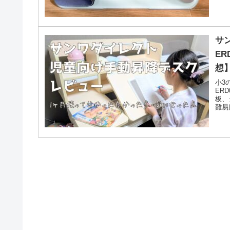
サ
E
想
小3
ER
板、
難易
習机