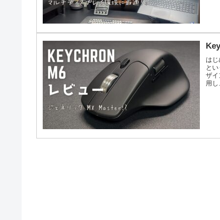
Ke
はじ
とい
ザイ
用し