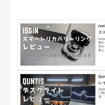
i
ス
is
質や
分か
使え
Qu
レ
Qu
い照
現。