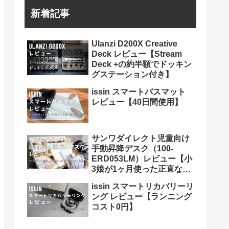
新着記事
Ulanzi D200X Creative
Deck レビュー【Stream
Deck +の約半額でドッキン
グステーション付き】
issin スマートバスマット
レビュー【40日間使用】
サンワダイレクト児童向け
手動昇降デスク（100-
ERD053LM）レビュー【小
3娘が1ヶ月使った正直な感
想】
issin スマートリカバリーリ
ング レビュー【ランニング
コスト0円】