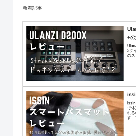
新着記事
Ul
+
Ula
3ダ
のス
is
is
で体
れる
す。