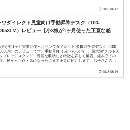
2026.06.13
ンワダイレクト児童向け手動昇降デスク（100-
RD053LM）レビュー【小3娘が1ヶ月使った正直な感
】
の娘が約1ヶ月実際に使ったサンワダイレクト 多機能学習デスク（100-
D053LM）のレビューです。手動昇降（52〜78.5cm）、最大50°チルト天
タブレットスタンド、豊富な収納など特徴を詳しく解説。組み立ての
度、良かった点・気になった点まで正直に紹介します。お子さんの学
選びで悩んでいるパパママ必見です。
2026.05.16