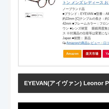
トン メンズ レディース お
ノーブランド品
■ブランド：EYEVAN ■型番：Alb
約22mm [C]テンプルの長さ：約
42mm ■フレームカラー：フ
ウン ■レンズ材質 眼鏡用度無し
ス ※付属品の仕様等は変更になる
Japan ■状態： 新品
Amazonの商品レビュー・口
Amazon
楽天市場
Y
EYEVAN(アイヴァン) Leonor 