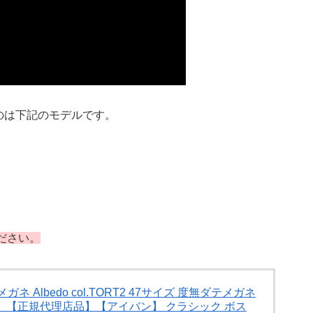
ているのは下記のモデルです。
ださい。
ガネ Albedo col.TORT2 47サイズ 度無ダテメガネ
 【正規代理店品】【アイバン】 クラシック ボス