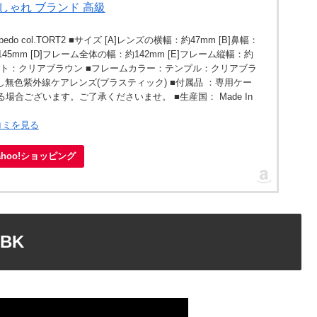
しゃれ ブランド 高級
edo col.TORT2 ■サイズ [A]レンズの横幅：約47mm [B]鼻幅：
145mm [D]フレーム全体の幅：約142mm [E]フレーム縦幅：約
ロント：クリアブラウン ■フレームカラー：テンプル：クリアブラ
無色紫外線ケアレンズ(プラスティック) ■付属品 ：専用ケー
場合ございます。ご了承くださいませ。 ■生産国： Made In
コミを見る
ahoo!ショッピング
PBK