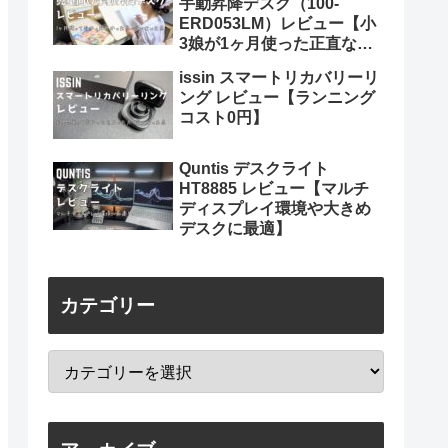
手動昇降デスク（100-
ERD053LM）レビュー【小
3娘が1ヶ月使った正直な感
想】
issin スマートリカバリーリ
ング レビュー【ランニング
コスト0円】
Quntis デスクライト
HT8885 レビュー【マルチ
ディスプレイ環境や大きめ
デスクに最適】
カテゴリー