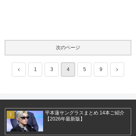
次のページ
前
次
1
3
4
5
9
へ
へ
平本蓮サングラスまとめ 14本ご紹介
【2026年最新版】