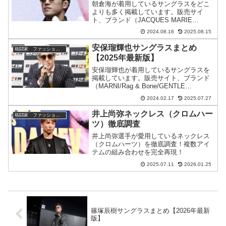
朝倉海が着用しているサングラスをどこ
よりも多く掲載しています。販売サイ
ト、ブランド（JACQUES MARIE
MAGE/EYEVAN/TOM FORD/WICUEな
2024.08.16
2025.08.15
ど）、色、型番まで、分かりやすくご紹
介致します。
安保瑠輝也サングラスまとめ
格闘家 ファッションまとめ
【2025年最新版】
安保瑠輝也が着用しているサングラスを
掲載しています。販売サイト、ブランド
（MARNI/Rag & Bone/GENTLE
MONSTERなど）、色、型番まで、分か
2024.02.17
2025.07.27
りやすくご紹介致します。
井上尚弥ネックレス（クロムハー
格闘家 ファッションまとめ
ツ）徹底調査
井上尚弥選手が愛用しているネックレス
（クロムハーツ）を徹底調査！複数アイ
テムの組み合わせを完全再現！
2025.07.11
2026.01.25
篠塚辰樹サングラスまとめ【2026年最新
版】