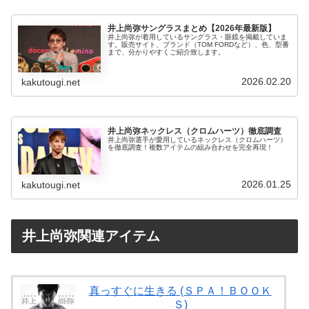
井上尚弥サングラスまとめ【2026年最新版】
井上尚弥が着用しているサングラス・眼鏡を掲載していま
す。販売サイト、ブランド（TOM FORDなど）、色、型番
まで、分かりやすくご紹介致します。
2026.02.20
kakutougi.net
井上尚弥ネックレス（クロムハーツ）徹底調査
井上尚弥選手が愛用しているネックレス（クロムハーツ）
を徹底調査！複数アイテムの組み合わせを完全再現！
2026.01.25
kakutougi.net
井上尚弥関連アイテム
真っすぐに生きる (ＳＰＡ！ＢＯＯＫ
Ｓ)