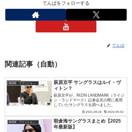
てんぱをフォローする
てんぱ
関連記事（自動）
萩原京平 サングラスはルイ・ヴ
格闘家 ファッションまとめ
ィトン？
萩原京平が、RIZIN LANDMARK（ライジ
ン・ランドマーク）記者会見の際に着用
していたサングラスを調べました。
2021.08.29
2024.06.02
朝倉海サングラスまとめ【2025
格闘家 ファッションまとめ
年最新版】