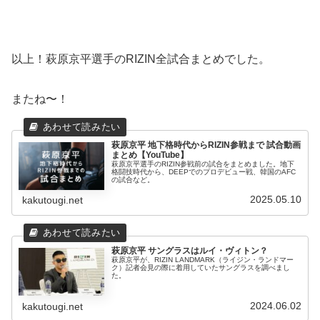
以上！萩原京平選手のRIZIN全試合まとめでした。
またね〜！
萩原京平 地下格時代からRIZIN参戦まで 試合動画
まとめ【YouTube】
萩原京平選手のRIZIN参戦前の試合をまとめました。地下
格闘技時代から、DEEPでのプロデビュー戦、韓国のAFC
の試合など。
2025.05.10
kakutougi.net
萩原京平 サングラスはルイ・ヴィトン？
萩原京平が、RIZIN LANDMARK（ライジン・ランドマー
ク）記者会見の際に着用していたサングラスを調べまし
た。
2024.06.02
kakutougi.net