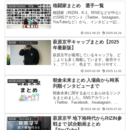
格闘家まとめ 選手一覧
格闘家&格闘技 関連情報
格闘家（RIZIN、K-1、RISEなどが中心）
のSNSアカウント（Twitter、Instagram、
YouTubeなど）から、インタビュー記
事、おすすめグッズまで、ありとあらゆ
るリンクをまとめています。
2021.06.25
2025.05.24
萩原京平キャップまとめ【2025
格闘家 ファッションまとめ
年最新版】
萩原京平が着用しているキャップを、ど
こよりも多く掲載しています。販売サイ
ト、ブランド、色まで、分かりやすくご
紹介致します。
2025.02.09
2025.11.02
朝倉未来まとめ 入場曲から時系
格闘家&格闘技 関連情報
列順インタビューまで
朝倉未来に関するありとあらゆるリンク
をまとめました。SNSアカウント
（Twitter、Facebook、Insatagram、
TikTok、YouTube）、ファッションブラ
2021.06.26
2025.07.02
ンドの公式サイト、インタビュー記事、
おすすめグッズなど。
萩原京平 地下格時代からRIZIN参
格闘家 YouTubeまとめ
戦まで 試合動画まとめ
【YouTube】