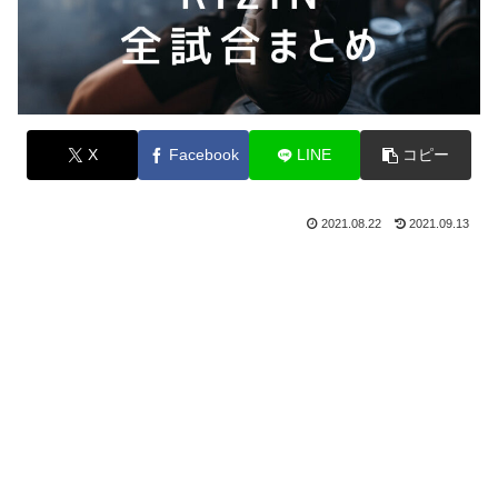
X
Facebook
LINE
コピー
2021.08.22
2021.09.13