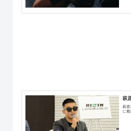
萩
萩原
に着