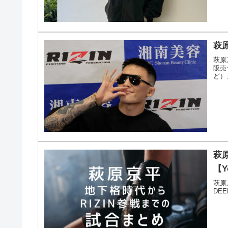
萩
萩原
販売サ
ど）
萩
【Y
萩原
DE