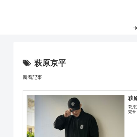
H
萩原京平
新着記事
萩
萩原
売サ