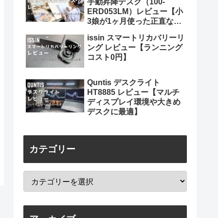
手動昇降デスク（100-
ERD053LM）レビュー【小
3娘が1ヶ月使った正直な感
想】
issin スマートリカバリーリ
ング レビュー【ランニング
コスト0円】
Quntis デスクライト
HT8885 レビュー【マルチ
ディスプレイ環境や大きめ
デスクに最適】
カテゴリー