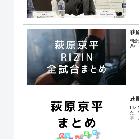
萩原
朝倉
共に
萩
RI
た。S
事、