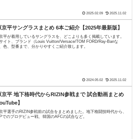
2025.02.09
2025.11.02
原京平サングラスまとめ 6本ご紹介【2025年最新版】
京平が着用しているサングラスを、どこよりも多く掲載しています。
イト、ブランド（Louis Vuitton/Versace/TOM FORD/Ray-Banな
、色、型番まで、分かりやすくご紹介致します。
2024.05.02
2025.11.02
原京平 地下格時代からRIZIN参戦まで 試合動画まとめ
ouTube】
京平選手のRIZIN参戦前の試合をまとめました。地下格闘技時代から、
EPでのプロデビュー戦、韓国のAFCの試合など。